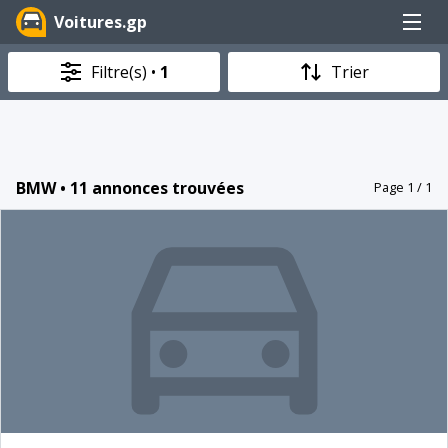
Menu
Voitures.gp
Filtre(s) •
1
Trier
BMW • 11 annonces trouvées
Page 1 / 1