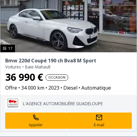
photo(s)
17
Bmw 220d Coupé 190 ch Bva8 M Sport
Voitures
•
Baie-Mahault
36 990 €
OCCASION
Offre
34 000 km
2023
Diesel
Automatique
L'AGENCE AUTOMOBILIÈRE GUADELOUPE
Appeler
E-mail