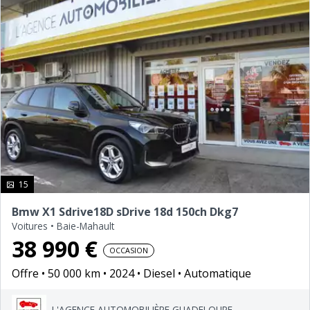
photo(s)
15
Bmw X1 Sdrive18D sDrive 18d 150ch Dkg7
Voitures
•
Baie-Mahault
38 990 €
OCCASION
Offre
50 000 km
2024
Diesel
Automatique
L'AGENCE AUTOMOBILIÈRE GUADELOUPE