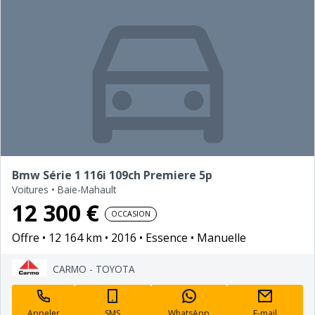
Bmw Série 1 116i 109ch Premiere 5p
Voitures
•
Baie-Mahault
12 300 €
OCCASION
Offre
12 164 km
2016
Essence
Manuelle
CARMO - TOYOTA
Appeler
SMS
WhatsApp
E-mail