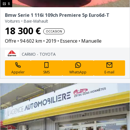
photo(s)
8
Bmw Serie 1 116i 109ch Premiere 5p Euro6d-T
Voitures
•
Baie-Mahault
18 300 €
OCCASION
Offre
94 602 km
2019
Essence
Manuelle
CARMO - TOYOTA
Appeler
SMS
WhatsApp
E-mail