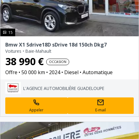
photo(s)
15
Bmw X1 Sdrive18D sDrive 18d 150ch Dkg7
Voitures
•
Baie-Mahault
38 990 €
OCCASION
Offre
50 000 km
2024
Diesel
Automatique
L'AGENCE AUTOMOBILIÈRE GUADELOUPE
Appeler
E-mail