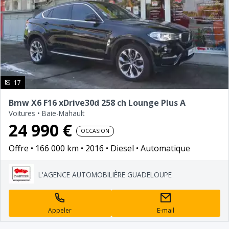
photo(s)
17
Bmw X6 F16 xDrive30d 258 ch Lounge Plus A
Voitures
•
Baie-Mahault
24 990 €
OCCASION
Offre
166 000 km
2016
Diesel
Automatique
L'AGENCE AUTOMOBILIÈRE GUADELOUPE
Appeler
E-mail