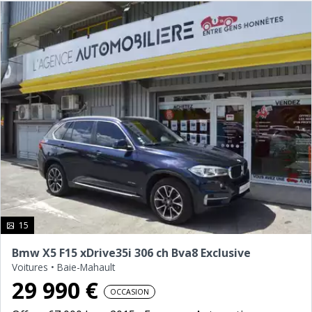
photo(s)
15
Bmw X5 F15 xDrive35i 306 ch Bva8 Exclusive
Voitures
•
Baie-Mahault
29 990 €
OCCASION