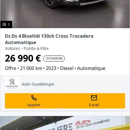
photo(s)
1
Ds Ds 4 BlueHdi 130ch Cross Trocadero
Automatique
Voitures
•
Pointe-à-Pitre
26 990 €
OCCASION
Offre
21 000 km
2023
Diesel
Automatique
Auto Guadeloupe
Appeler
E-mail