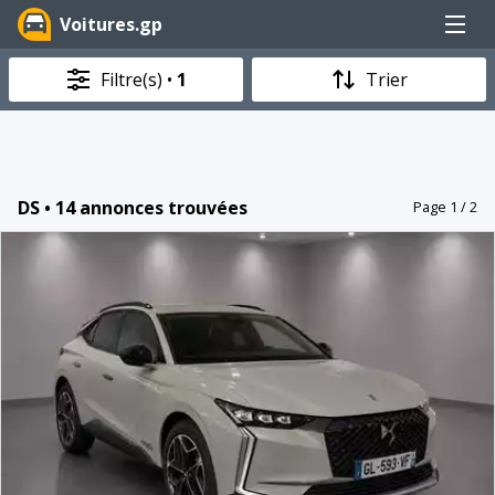
Menu
Voitures.gp
Filtre(s) •
1
Trier
DS • 14 annonces trouvées
Page 1 / 2