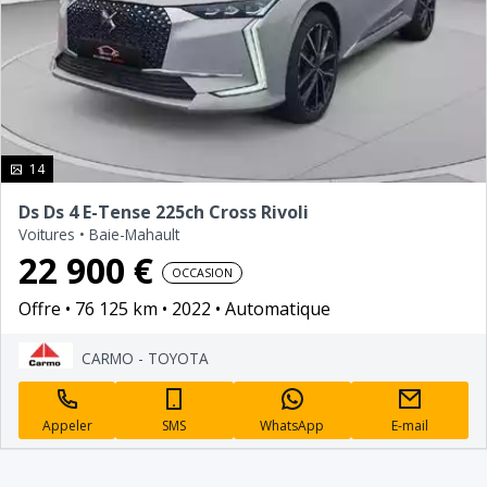
photo(s)
14
Ds Ds 4 E-Tense 225ch Cross Rivoli
Voitures
•
Baie-Mahault
22 900 €
OCCASION
Offre
76 125 km
2022
Automatique
CARMO - TOYOTA
Appeler
SMS
WhatsApp
E-mail