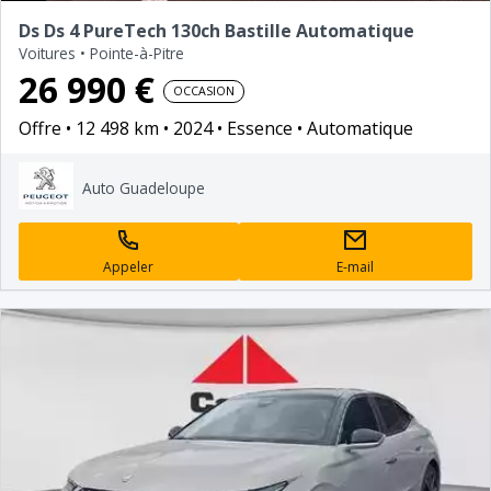
Ds Ds 4 PureTech 130ch Bastille Automatique
Voitures
•
Pointe-à-Pitre
26 990 €
OCCASION
Offre
12 498 km
2024
Essence
Automatique
Auto Guadeloupe
Appeler
E-mail