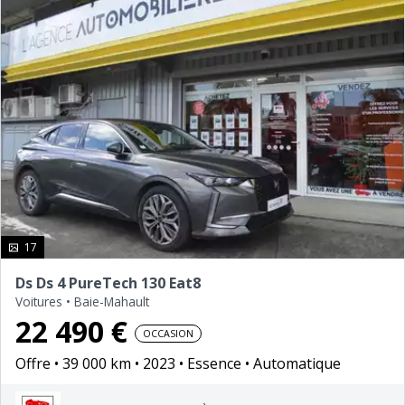
photo(s)
17
Ds Ds 4 PureTech 130 Eat8
Voitures
•
Baie-Mahault
22 490 €
OCCASION
Offre
39 000 km
2023
Essence
Automatique