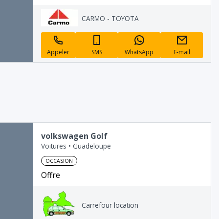
CARMO - TOYOTA
Appeler
SMS
WhatsApp
E-mail
volkswagen Golf
Voitures
•
Guadeloupe
OCCASION
Offre
Carrefour location