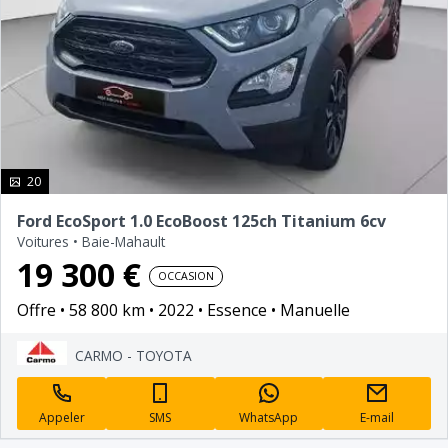
photo(s)
20
Ford EcoSport 1.0 EcoBoost 125ch Titanium 6cv
Voitures
•
Baie-Mahault
19 300 €
OCCASION
Offre
58 800 km
2022
Essence
Manuelle
CARMO - TOYOTA
Appeler
SMS
WhatsApp
E-mail