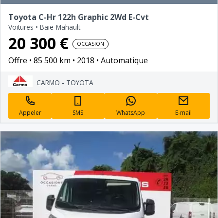
Toyota C-Hr 122h Graphic 2Wd E-Cvt
Voitures
•
Baie-Mahault
20 300 €
OCCASION
Offre
85 500 km
2018
Automatique
CARMO - TOYOTA
Appeler
SMS
WhatsApp
E-mail