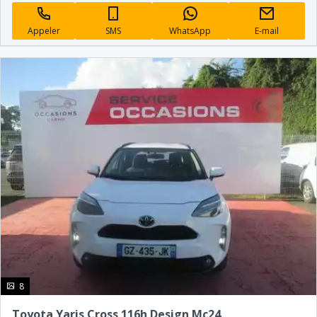
Appeler
SMS
WhatsApp
E-mail
photo(s)
8
Toyota Yaris Cross 116h Design Mc24