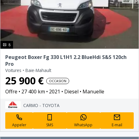
photo(s)
8
Peugeot Boxer Fg 330 L1H1 2.2 BlueHdi S&S 120ch
Pro
Voitures
•
Baie-Mahault
25 900 €
OCCASION
Offre
27 400 km
2021
Diesel
Manuelle
CARMO - TOYOTA
Appeler
SMS
WhatsApp
E-mail