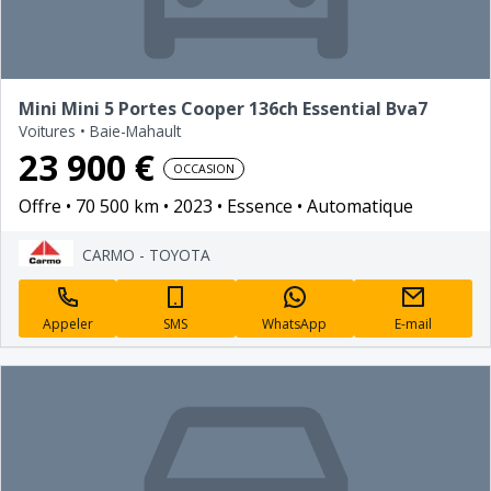
Mini Mini 5 Portes Cooper 136ch Essential Bva7
Voitures
•
Baie-Mahault
23 900 €
OCCASION
Offre
70 500 km
2023
Essence
Automatique
CARMO - TOYOTA
Appeler
SMS
WhatsApp
E-mail