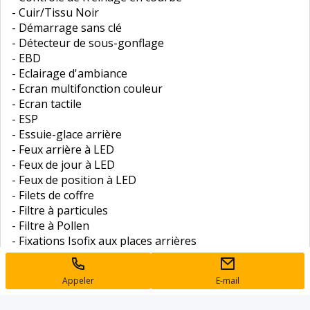
- Cuir/Tissu Noir
- Démarrage sans clé
- Détecteur de sous-gonflage
- EBD
- Eclairage d'ambiance
- Ecran multifonction couleur
- Ecran tactile
- ESP
- Essuie-glace arrière
- Feux arrière à LED
- Feux de jour à LED
- Feux de position à LED
- Filets de coffre
- Filtre à particules
- Filtre à Pollen
- Fixations Isofix aux places arrières
- Fonction MP3
- Freinage automatique d'urgence
Appeler
E-mail
- GPS Cartographique
- Guidage pour manoeuvre de stationnement