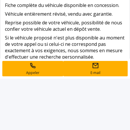
Fiche complète du véhicule disponible en concession.
Véhicule entièrement révisé, vendu avec garantie.
Reprise possible de votre véhicule, possibilité de nous
confier votre véhicule actuel en dépôt vente.
Si le véhicule proposé n'est plus disponible au moment
de votre appel ou si celui-ci ne correspond pas
exactement à vos exigences, nous sommes en mesure
d'effectuer une recherche personnalisée.
************* CARTE GRISE ********
Habilitation et Agrément pour effectuer votre carte
Appeler
E-mail
grise sur place. Pièces à fournir : Carte d’identité +
Permis de conduire + Justif. de domicile + Attestation
assurance
Nous vous garantissons un service clés en main.
Des erreurs peuvent se glisser dans nos annonces.
N'hésitez pas a prendre rendez-vous pour une visite.
Du lundi au vendredi de 8h à 12h et de 14h à 17h.
Le samedi de 8h à 12h.