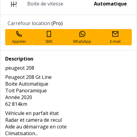
Boite de vitesse
Automatique
Annonceur
Carrefour location
(Pro)
professionnel
Appeler
SMS
WhatsApp
E-mail
Description
peugeot 208
Peugeot 208 Gt Line
Boite Automatique
Toit Panoramique
Année 2020
62 814km
Véhicule en parfait état
Radar et camera de recul
Aide au démarrage en cote
Climatisation...