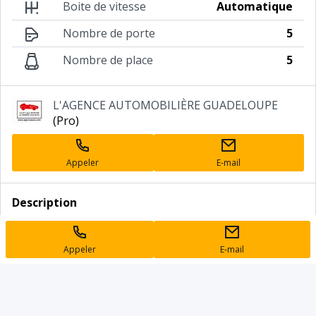
Boite de vitesse
Automatique
Nombre de porte
5
Nombre de place
5
Annonceur
L'AGENCE AUTOMOBILIÈRE GUADELOUPE
professionnel
(Pro)
Appeler
E-mail
Description
Toyota Yaris
Référence : 567VO103017
Appeler
E-mail
HYBRIDE MC2 100h BUSINESS, hybride essence
électrique, gris, 25/10/2018, ABS, Allumage
automatique des feux, Bluetooth, Climatisation
automatique bi-zone, Démarrage sans clé, ESP,