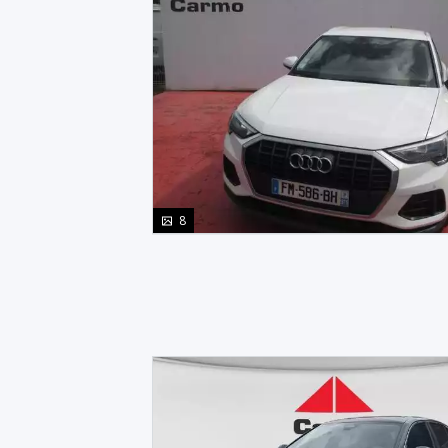
photo(s)
8