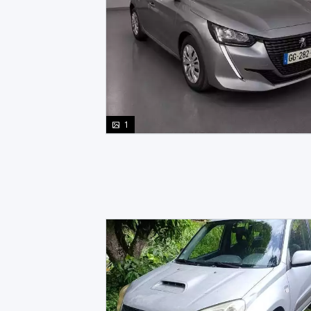
photo(s)
1