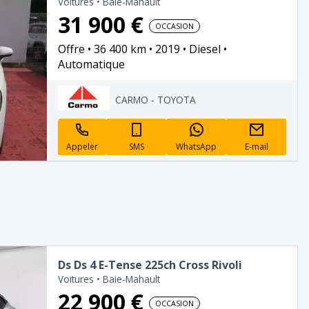
Voitures
•
Baie-Mahault
31 900 €
OCCASION
Offre
36 400 km
2019
Diesel
Automatique
CARMO - TOYOTA
Appeler
SMS
WhatsApp
E-mail
Ds Ds 4 E-Tense 225ch Cross Rivoli
Voitures
•
Baie-Mahault
22 900 €
OCCASION