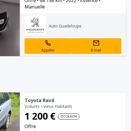
Offre
68 158 km
2022
Essence
Manuelle
Auto Guadeloupe
Appeler
E-mail
Toyota Rav4
Voitures
•
Vieux-Habitants
1 200 €
OCCASION
Offre