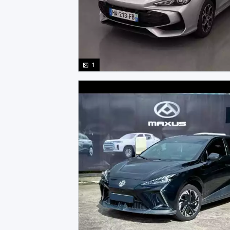
photo(s)
1