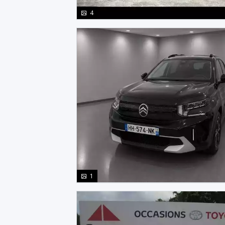
photo(s)
4
photo(s)
1