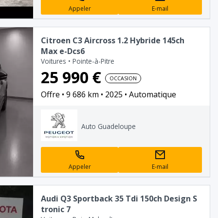
Appeler
E-mail
Citroen C3 Aircross 1.2 Hybride 145ch
Max e-Dcs6
Voitures
•
Pointe-à-Pitre
25 990 €
OCCASION
Offre
9 686 km
2025
Automatique
Auto Guadeloupe
Appeler
E-mail
Audi Q3 Sportback 35 Tdi 150ch Design S
tronic 7