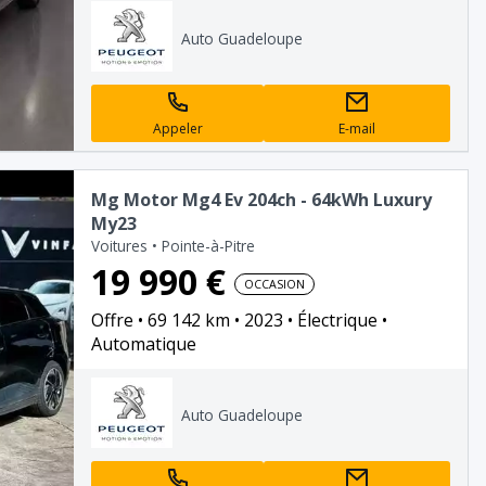
Auto Guadeloupe
Appeler
E-mail
Mg Motor Mg4 Ev 204ch - 64kWh Luxury
My23
Voitures
•
Pointe-à-Pitre
19 990 €
OCCASION
Offre
69 142 km
2023
Électrique
Automatique
Auto Guadeloupe