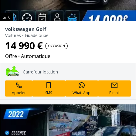
photo(s)
6
volkswagen Golf
Voitures
•
Guadeloupe
14 990 €
OCCASION
Offre
Automatique
Carrefour location
Appeler
SMS
WhatsApp
E-mail