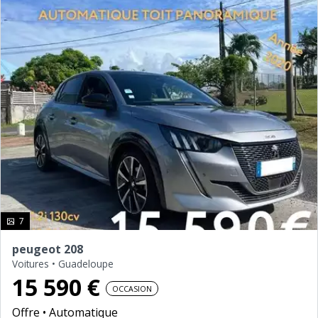
photo(s)
7
peugeot 208
Voitures
•
Guadeloupe
15 590 €
OCCASION
Offre
Automatique