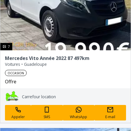
photo(s)
7
Mercedes Vito Année 2022 87 497km
Voitures
•
Guadeloupe
OCCASION
Offre
Carrefour location
Appeler
SMS
WhatsApp
E-mail