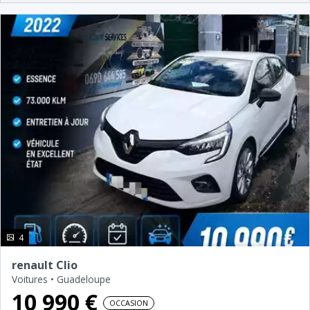
photo(s)
4
renault Clio
Voitures
•
Guadeloupe
10 990 €
OCCASION