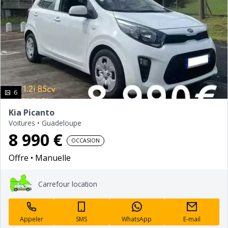
photo(s)
6
Kia Picanto
Voitures
•
Guadeloupe
8 990 €
OCCASION
Offre
Manuelle
Carrefour location
Appeler
SMS
WhatsApp
E-mail