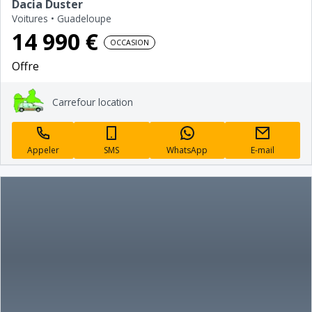
Dacia Duster
Voitures
•
Guadeloupe
14 990 €
OCCASION
Offre
Carrefour location
Appeler
SMS
WhatsApp
E-mail