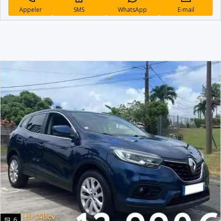
Appeler
SMS
WhatsApp
E-mail
photo(s)
6