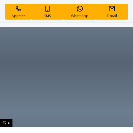
Appeler
SMS
WhatsApp
E-mail
photo(s)
6