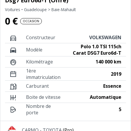
Dsg7 Euro6d-T (Offre)
Voitures
• Guadeloupe > Baie-Mahault
0 €
OCCASION
Constructeur
VOLKSWAGEN
Polo 1.0 TSI 115ch
Modèle
Carat DSG7 Euro6d-T
Kilométrage
140 000 km
1ère
2019
immatriculation
Carburant
Essence
Boite de vitesse
Automatique
Nombre de
5
porte
Annonceur
CARMO - TOYOTA
(Pro)